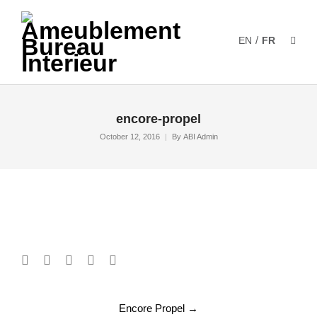
/
EN
FR
encore-propel
October 12, 2016
By
ABI Admin
Post
Encore Propel
→