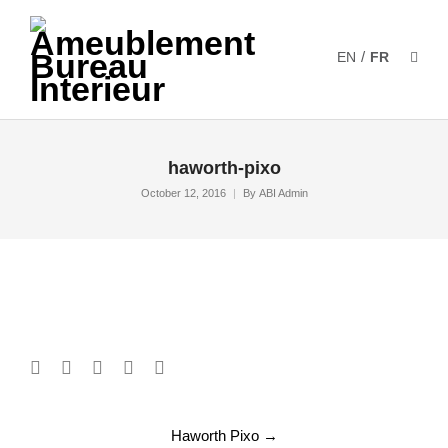
/
EN
FR
haworth-pixo
October 12, 2016
By
ABI Admin
Post
Haworth Pixo
→