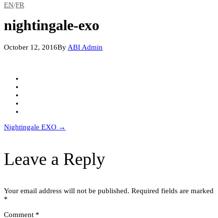
EN
/
FR
nightingale-exo
October 12, 2016
By
ABI Admin
Post
Nightingale EXO
→
navigation
Leave a Reply
Your email address will not be published.
Required fields are marked
*
Comment
*