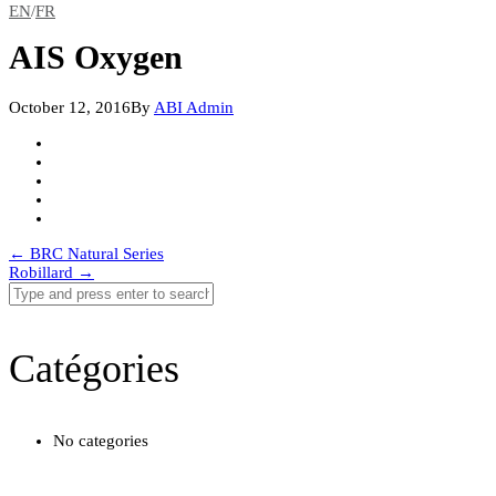
EN
/
FR
AIS Oxygen
October 12, 2016
By
ABI Admin
Post
←
BRC Natural Series
Robillard
→
navigation
Catégories
No categories