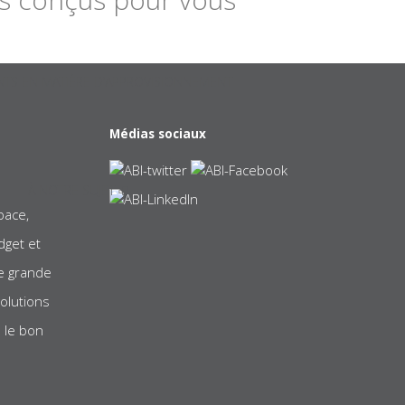
TS EN MATIÈRE D’APPROVISIONNEMENT
Médias sociaux
À NOTRE SUJET
pace,
dget et
e grande
olutions
 le bon