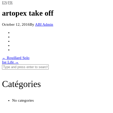
EN
/
FR
artopex take off
October 12, 2016
By
ABI Admin
Post
←
Rouillard Solo
Ise Life
→
navigation
Catégories
No categories