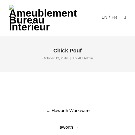
/
EN
FR
Chick Pouf
October 12, 2016
By
ABI Admin
Post
←
Haworth Workware
navigation
Haworth
→