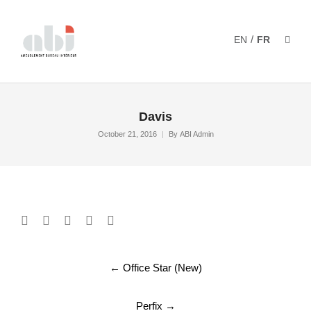
/
EN
FR
Davis
October 21, 2016
By
ABI Admin
Post
←
Office Star (New)
navigation
Perfix
→