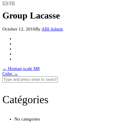
EN
/
FR
Group Lacasse
October 12, 2016
By
ABI Admin
Post
←
Human scale M8
Cube
→
navigation
Catégories
No categories