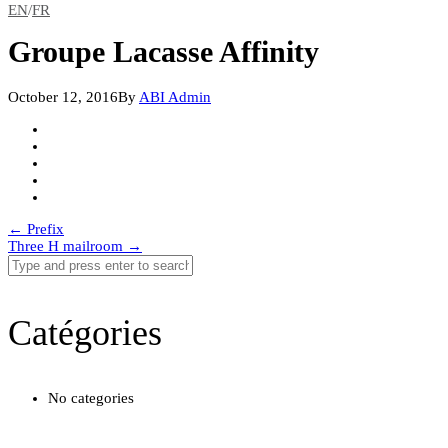
EN
/
FR
Groupe Lacasse Affinity
October 12, 2016
By
ABI Admin
Post
←
Prefix
Three H mailroom
→
navigation
Catégories
No categories