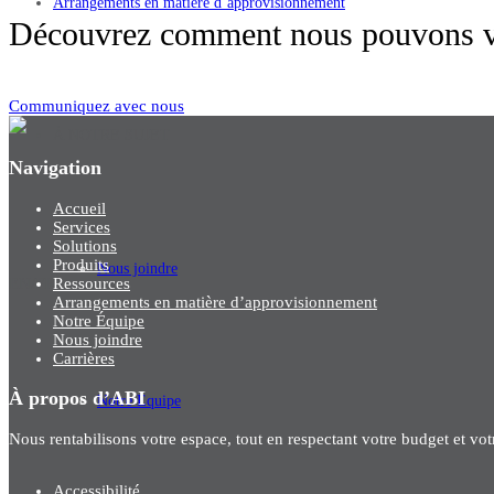
Arrangements en matière d’approvisionnement
Découvrez comment nous pouvons vo
Communiquez avec nous
À NOTRE SUJET
Navigation
Accueil
Services
Solutions
Produits
Nous joindre
EN
/
FR
Ressources
Arrangements en matière d’approvisionnement
Notre Équipe
Nous joindre
Carrières
À propos d’ABI
Notre Équipe
Nous rentabilisons votre espace, tout en respectant votre budget et vo
Accessibilité