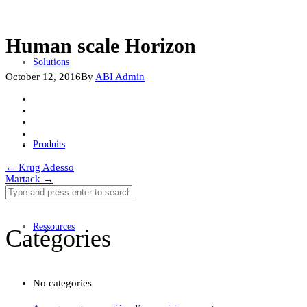
Human scale Horizon
Solutions
October 12, 2016
By
ABI Admin
Produits
Post
←
Krug Adesso
Martack
→
navigation
Ressources
Catégories
No categories