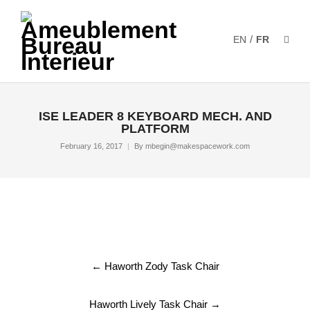
/
EN
FR
ISE LEADER 8 KEYBOARD MECH. AND
PLATFORM
February 16, 2017
By
mbegin@makespacework.com
Post
←
Haworth Zody Task Chair
navigation
Haworth Lively Task Chair
→