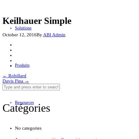
Keilhauer Simple
Solutions
October 12, 2016
By
ABI Admin
Produits
Post
←
Robillard
Davis Fina
→
navigation
Ressources
Catégories
No categories