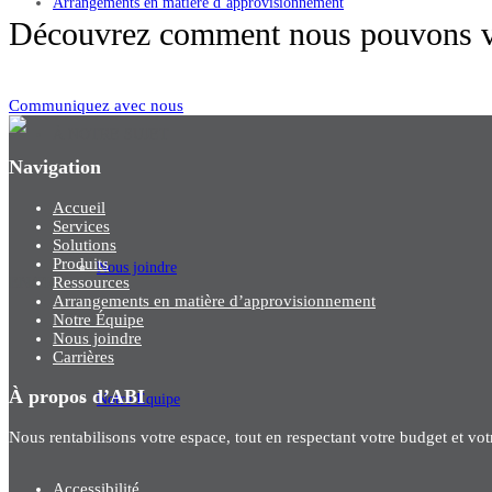
Arrangements en matière d’approvisionnement
Découvrez comment nous pouvons vo
Communiquez avec nous
À NOTRE SUJET
Navigation
Accueil
Services
Solutions
Produits
Nous joindre
EN
/
FR
Ressources
Arrangements en matière d’approvisionnement
Notre Équipe
Nous joindre
Carrières
À propos d’ABI
Notre Équipe
Nous rentabilisons votre espace, tout en respectant votre budget et vo
Accessibilité