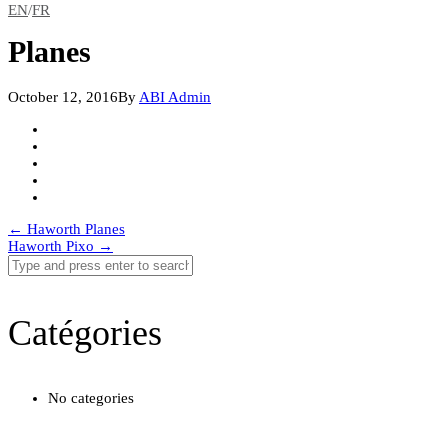
EN
/
FR
Planes
October 12, 2016
By
ABI Admin
Post
←
Haworth Planes
Haworth Pixo
→
navigation
Catégories
No categories