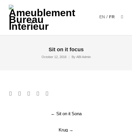
/
EN
FR
Sit on it focus
October 12, 2016
By
ABI Admin
Post
←
Sit on it Sona
navigation
Krug
→