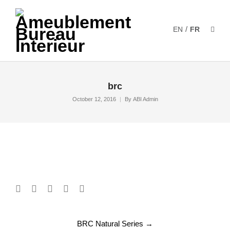
/
EN
FR
brc
October 12, 2016
By
ABI Admin
Post
BRC Natural Series
→