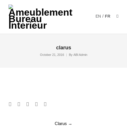
/
EN
FR
clarus
October 21, 2016
By
ABI Admin
Post
Clarus
→