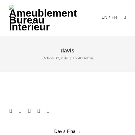
/
EN
FR
davis
October 12, 2016
By
ABI Admin
Post
Davis Fina
→