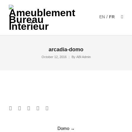
/
EN
FR
arcadia-domo
October 12, 2016
By
ABI Admin
Post
Domo
→