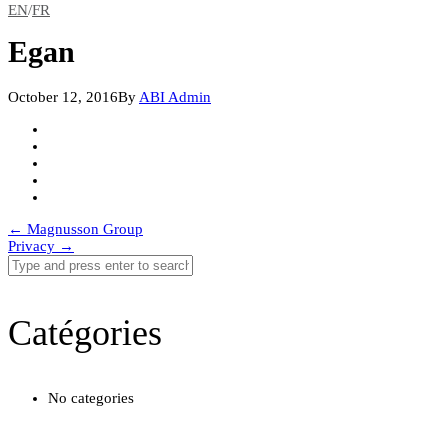
EN
/
FR
Egan
October 12, 2016
By
ABI Admin
Post
←
Magnusson Group
Privacy
→
navigation
Catégories
No categories