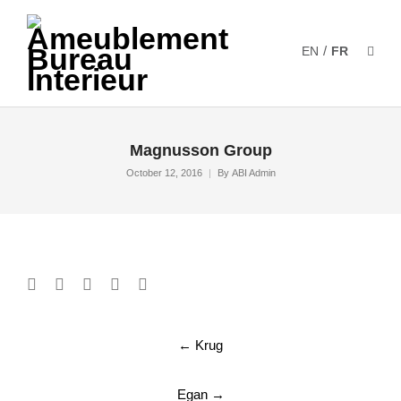
/
EN
FR
Magnusson Group
October 12, 2016
By
ABI Admin
Post
←
Krug
navigation
Egan
→