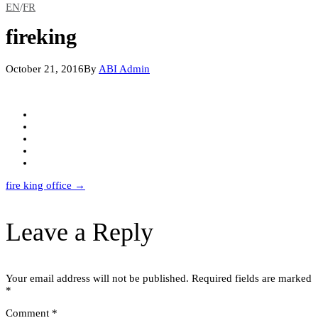
EN
/
FR
fireking
October 21, 2016
By
ABI Admin
Post
fire king office
→
navigation
Leave a Reply
Your email address will not be published.
Required fields are marked
*
Comment
*