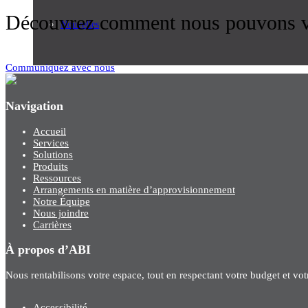
Découvrez comment nous pouvons vo
Nouvelles
Communiquez avec nous
Navigation
Accueil
Services
Solutions
Produits
Ressources
Arrangements en matière d’approvisionnement
Notre Équipe
Nous joindre
Carrières
À propos d’ABI
Nous rentabilisons votre espace, tout en respectant votre budget et vo
Accessibilité