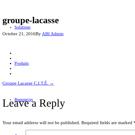
groupe-lacasse
Solutions
October 21, 2016
By
ABI Admin
Produits
Post
Groupe Lacasse C.I.T.É.
→
navigation
Leave a Reply
Ressources
Your email address will not be published.
Required fields are marked