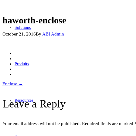
haworth-enclose
Solutions
October 21, 2016
By
ABI Admin
Produits
Post
Enclose
→
navigation
Leave a Reply
Ressources
Your email address will not be published.
Required fields are marked