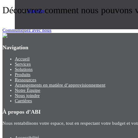
Découvrez comment nous pouvons vo
Nouvelles
Communiquez avec nous
Navigation
Accueil
Services
Solutions
Produits
Ressources
Arrangements en matière d’approvisionnement
Notre Équipe
Nous joindre
Carrières
À propos d’ABI
Nous rentabilisons votre espace, tout en respectant votre budget et vo
Accessibilité