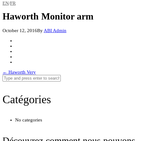
EN
/
FR
Haworth Monitor arm
October 12, 2016
By
ABI Admin
Post
←
Haworth Very
navigation
Catégories
No categories
Découvrez comment nous pouvons