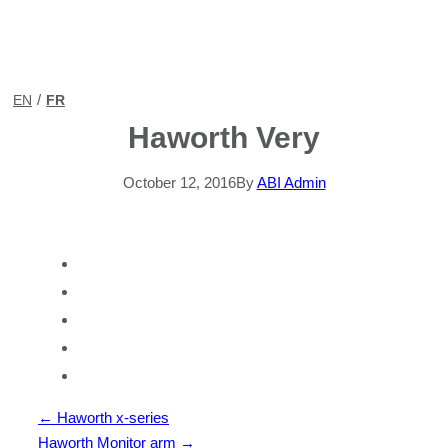
/
EN
FR
Haworth Very
October 12, 2016
By
ABI Admin
Post
←
Haworth x-series
navigation
Haworth Monitor arm
→