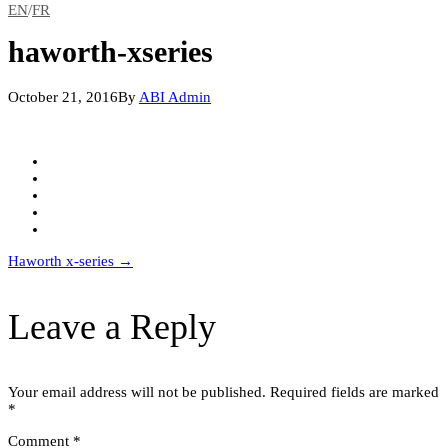
EN
/
FR
haworth-xseries
October 21, 2016
By
ABI Admin
Post
Haworth x-series
→
navigation
Leave a Reply
Your email address will not be published.
Required fields are marked
*
Comment
*