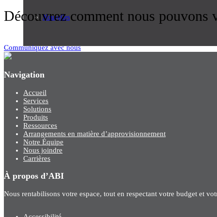
Découvrez comment nous pouvons vo
Nouvelles
Communiquez avec nous
Navigation
Accueil
Services
Solutions
Produits
Ressources
Arrangements en matière d’approvisionnement
Notre Équipe
Nous joindre
Carrières
À propos d’ABI
Nous rentabilisons votre espace, tout en respectant votre budget et vo
Accessibilité