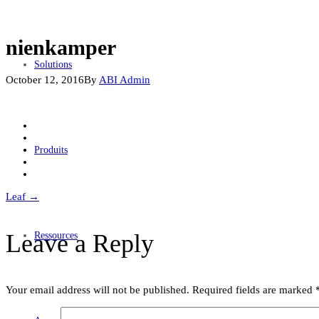
nienkamper
Solutions
October 12, 2016
By
ABI Admin
Produits
Post
Leaf
→
navigation
Leave a Reply
Ressources
Your email address will not be published.
Required fields are marked