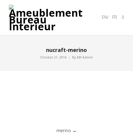
EN
/
FR
nucraft-merino
October 21, 2016
By
ABI Admin
Post
merino
→