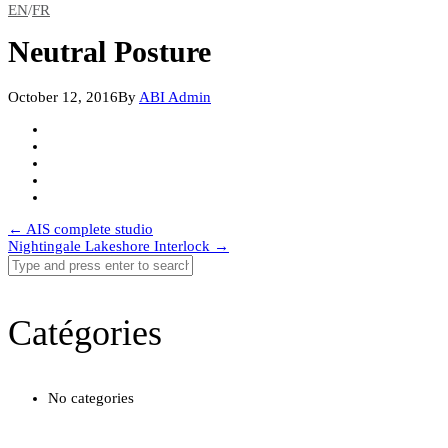
EN
/
FR
Neutral Posture
October 12, 2016
By
ABI Admin
Post
←
AIS complete studio
Nightingale Lakeshore Interlock
→
navigation
Catégories
No categories