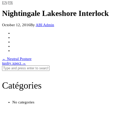
EN
/
FR
Nightingale Lakeshore Interlock
October 12, 2016
By
ABI Admin
Post
←
Neutral Posture
tuohy xpect
→
navigation
Catégories
No categories