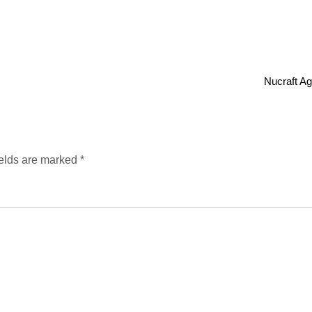
Nucraft Agi
ields are marked
*