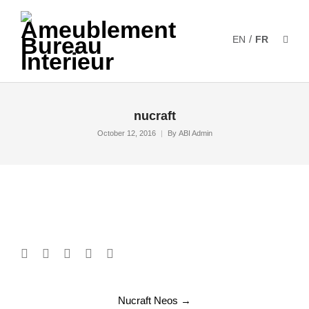
/
EN
FR
nucraft
October 12, 2016
By
ABI Admin
Post
Nucraft Neos
→