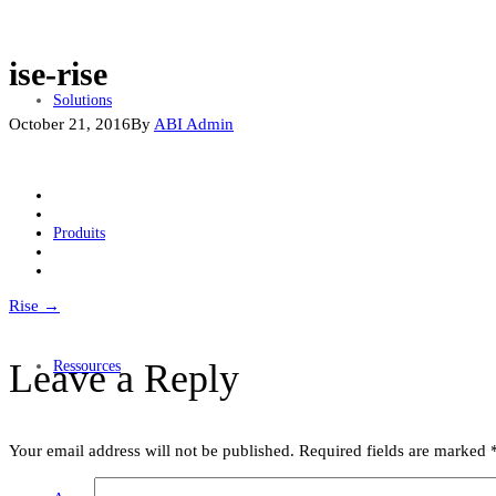
ise-rise
Solutions
October 21, 2016
By
ABI Admin
Produits
Post
Rise
→
navigation
Leave a Reply
Ressources
Your email address will not be published.
Required fields are marked