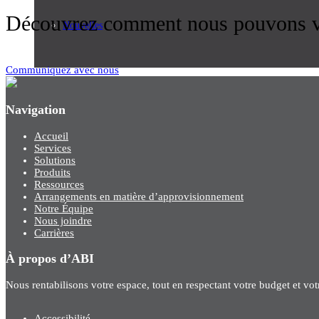
Découvrez comment nous pouvons vo
Nouvelles
Communiquez avec nous
Navigation
Accueil
Services
Solutions
Produits
Ressources
Arrangements en matière d’approvisionnement
Notre Équipe
Nous joindre
Carrières
À propos d’ABI
Nous rentabilisons votre espace, tout en respectant votre budget et vo
Accessibilité