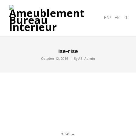
EN
/
FR
ise-rise
October 12, 2016
By
ABI Admin
Post
Rise
→