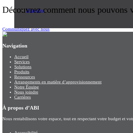
Découvrez comment nous pouvons vo
Nouvelles
Communiquez avec nous
Navigation
Accueil
Services
Solutions
Produits
Ressources
Arrangements en matière d’approvisionnement
Notre Équipe
Nous joindre
Carrières
À propos d’ABI
Nous rentabilisons votre espace, tout en respectant votre budget et vo
Accessibilité