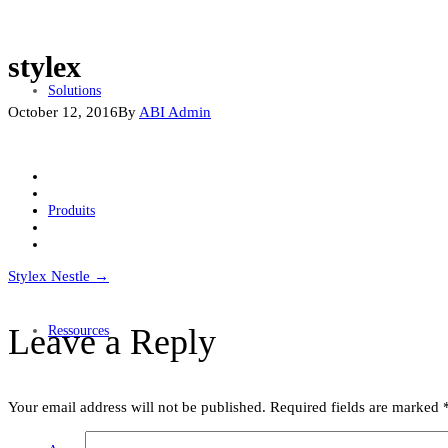
stylex
Solutions
October 12, 2016
By
ABI Admin
Produits
Post
Stylex Nestle
→
navigation
Leave a Reply
Ressources
Your email address will not be published.
Required fields are marked