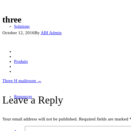
three
Solutions
October 12, 2016
By
ABI Admin
Produits
Post
Three H mailroom
→
navigation
Leave a Reply
Ressources
Your email address will not be published.
Required fields are marked