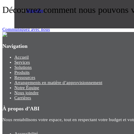
Découvrez comment nous pouvons vo
Nouvelles
Communiquez avec nous
Navigation
Accueil
Services
Solutions
Produits
Ressources
Arrangements en matière d’approvisionnement
Notre Équipe
Nous joindre
Carrières
À propos d’ABI
Nous rentabilisons votre espace, tout en respectant votre budget et vo
Accessibilité