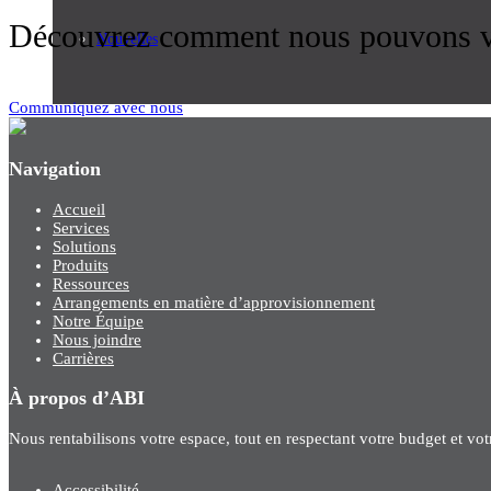
Découvrez comment nous pouvons vo
Nouvelles
Communiquez avec nous
Navigation
Accueil
Services
Solutions
Produits
Ressources
Arrangements en matière d’approvisionnement
Notre Équipe
Nous joindre
Carrières
À propos d’ABI
Nous rentabilisons votre espace, tout en respectant votre budget et vo
Accessibilité