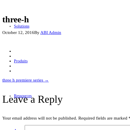
three-h
Solutions
October 12, 2016
By
ABI Admin
Produits
Post
three h premiere series
→
navigation
Leave a Reply
Ressources
Your email address will not be published.
Required fields are marked