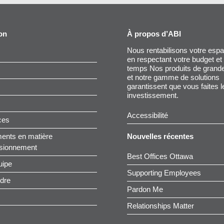
on
À propos d’ABI
Nous rentabilisons votre espa
en respectant votre budget et
temps Nos produits de grande
et notre gamme de solutions
garantissent que vous faites l
investissement.
Accessibilité
ces
ents en matière
Nouvelles récentes
isionnement
Best Offices Ottawa
uipe
Supporting Employees
ndre
Pardon Me
Relationships Matter